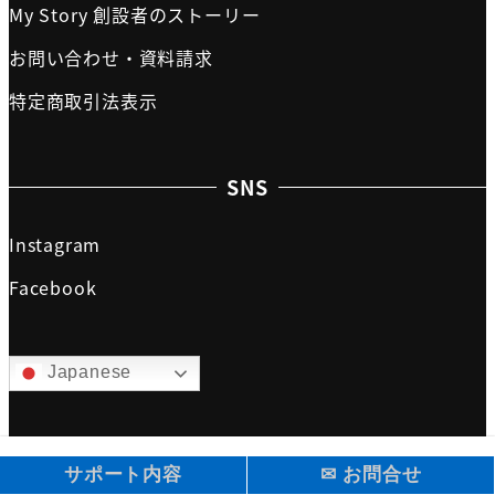
My Story 創設者のストーリー
お問い合わせ・資料請求
特定商取引法表示
SNS
Instagram
Facebook
Japanese
サポート内容
✉ お問合せ
swissjapansupport@all rights reserved